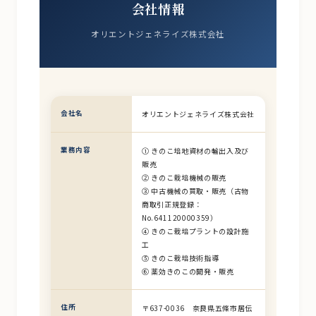
会社情報
オリエントジェネライズ株式会社
会社名
オリエントジェネライズ株式会社
業務内容
① きのこ培地資材の輸出入及び
販売
② きのこ栽培機械の販売
③ 中古機械の買取・販売（古物
商取引正規登録：
No.641120000359）
④ きのこ栽培プラントの設計施
工
⑤ きのこ栽培技術指導
⑥ 薬効きのこの開発・販売
住所
〒637-0036 奈良県五條市居伝